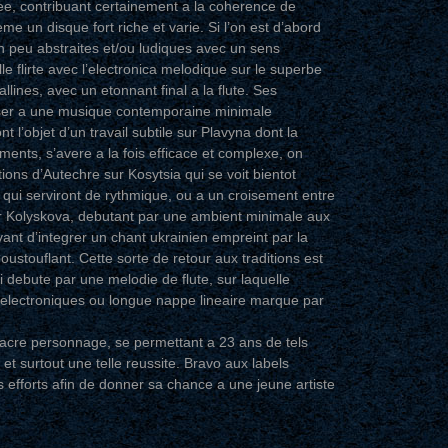
ee, contribuant certainement a la coherence de
e un disque fort riche et varie. Si l’on est d’abord
 peu abstraites et/ou ludiques avec un sens
e flirte avec l’electronica melodique sur le superbe
llines, avec un etonnant final a la flute. Ses
nser a une musique contemporaine minimale
t l’objet d’un travail subtile sur Plavyna dont la
ments, s’avere a la fois efficace et complexe, on
ns d’Autechre sur Kosytsia qui se voit bientot
qui serviront de rythmique, ou a un croisement entre
r Kolyskova, debutant par une ambient minimale aux
vant d’integrer un chant ukrainien empreint par la
oustouflant. Cette sorte de retour aux traditions est
debute par une melodie de flute, sur laquelle
 electroniques ou longue nappe lineaire marque par
sacre personnage, se permettant a 23 ans de tels
t surtout une telle reussite. Bravo aux labels
 efforts afin de donner sa chance a une jeune artiste