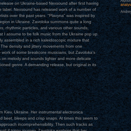
Alphon
D release on Ukraine-based Nexsound after first having
analys
 label. Nexsound has released work of a number of
Andrey
tists over the past years. “Plavyna” was inspired by
 region in Ukraine. Zavoloka summons quite a long
es, rhythmic particles, and various other sounds,
t I assume to be folk music from the Ukraine pop up.
lly assembled in a rich kaleidoscopic mixture that
 The density and jittery movements from one
 work of some breakcore musicians, but Zavoloka’s
 on melody and sounds lighter and more delicate
oned genre. A demanding release, but original in its
m Kiev, Ukraine. Her instrumental electronica
d beet, bleeps and crisp snaps. At times this seem to
approach incomprehensibility. Then such tracks as
guid if trippy journey. Zavoloka explains that her