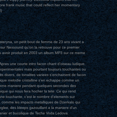
ore frank music that could reflect her momentary
3)
ateryna, un petit bout de femme de 23 ans vivant a
 sur Nexsound qu’on la retrouve pour ce premier
es avoir produit en 2003 un album MP3 sur ce meme
Apres une courte intro facon chant d’oiseau ludique,
 experimentales mais pourtant toujours touchantes ou
 divers, de tonalites variees s’enchainent de facon
ique melodie cristalline s’en echappe comme un
a meme maniere pendant quelques secondes des
ique qui nous fera hocher la tete. Ce qui rend
ne touchante, c’est le nombre d’elements sur
er, comme les impacts metalliques de Dzerkalo qui
glee, des bleeps gazouillant a la maniere d’un
ntanier et bucolique de Teche Voda Ledova.