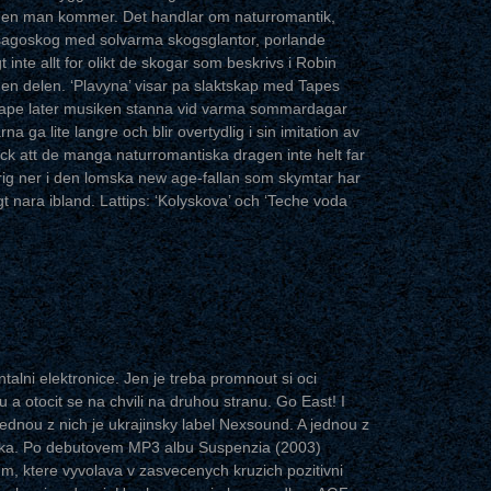
skogen man kommer. Det handlar om naturromantik,
sagoskog med solvarma skogsglantor, porlande
inte allt for olikt de skogar som beskrivs i Robin
den delen. ‘Plavyna’ visar pa slaktskap med Tapes
r Tape later musiken stanna vid varma sommardagar
a ga lite langre och blir overtydlig i sin imitation av
ck att de manga naturromantiska dragen inte helt far
drig ner i den lomska new age-fallan som skymtar har
t nara ibland. Lattips: ‘Kolyskova’ och ‘Teche voda
alni elektronice. Jen je treba promnout si oci
 otocit se na chvili na druhou stranu. Go East! I
Jednou z nich je ukrajinsky label Nexsound. A jednou z
loka. Po debutovem MP3 albu Suspenzia (2003)
um, ktere vyvolava v zasvecenych kruzich pozitivni