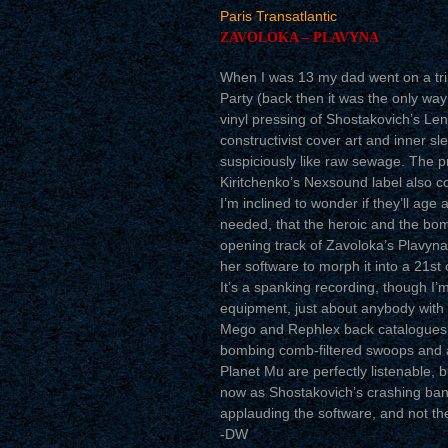
Paris Transatlantic
ZAVOLOKA – PLAVYNA
When I was 13 my dad went on a tri
Party (back then it was the only wa
vinyl pressing of Shostakovich’s Len
constructivist cover art and inner s
suspiciously like raw sewage. The p
Kiritchenko’s Nexsound label also c
I’m inclined to wonder if they’ll ag
needed, that the heroic and the bom
opening track of Zavoloka’s Plavyna 
her software to morph it into a 21st
It’s a spanking recording, though I’m 
equipment, just about anybody with 
Mego and Rephlex back catalogues c
bombing comb-filtered swoops and al
Planet Mu are perfectly listenable, 
now as Shostakovich’s crashing bana
applauding the software, and not the
-DW