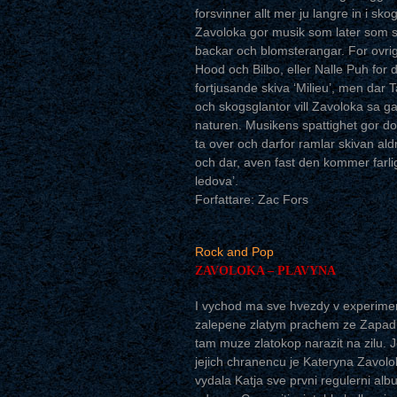
forsvinner allt mer ju langre in i 
Zavoloka gor musik som later som 
backar och blomsterangar. For ovrigt 
Hood och Bilbo, eller Nalle Puh for 
fortjusande skiva ‘Milieu’, men da
och skogsglantor vill Zavoloka sa garn
naturen. Musikens spattighet gor do
ta over och darfor ramlar skivan al
och dar, aven fast den kommer farlig
ledova’.
Forfattare: Zac Fors
Rock and Pop
ZAVOLOKA – PLAVYNA
I vychod ma sve hvezdy v experiment
zalepene zlatym prachem ze Zapadu a
tam muze zlatokop narazit na zilu. 
jejich chranencu je Kateryna Zavo
vydala Katja sve prvni regulerni alb