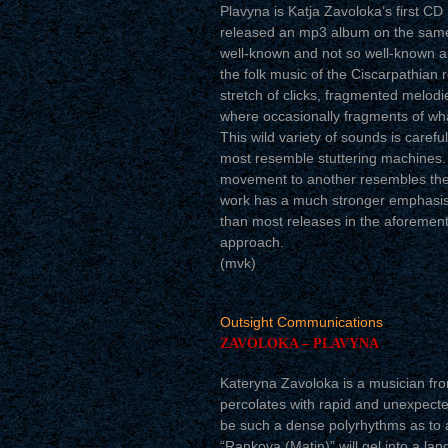
Plavyna is Katja Zavoloka’s first C
released an mp3 album on the same
well-known and not so well-known ar
the folk music of the Ciscarpathian
stretch of clicks, fragmented melodi
where occasionally fragments of wha
This wild variety of sounds is carefu
most resemble stuttering machines.
movement to another resembles the
work has a much stronger emphasis
than most releases in the aforementi
approach.
(mvk)
Outsight Communications
ZAVOLOKA – PLAVYNA
Kateryna Zavoloka is a musician fro
percolates with rapid and unexpecte
be such a dense polyrhythms as to 
“Rankova (Matin)” will gel into a lan