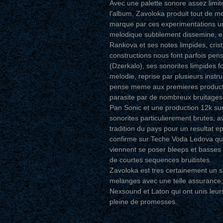
Avec une palette sonore assez limit
l’album, Zavoloka produit tout de mem
marque par ces experimentations un
melodique subtilement dissemine, ell
Rankova et ses notes limpides, crista
constructions nous font parfois pe
(Dzerkalo), ses sonorites limpides fon
melodie, reprise par plusieurs instru
pense meme aux premieres productio
parasite par de nombreux bruitages 
Pan Sonic et une production 12k su
sonorites particulierement brutes, a
tradition du pays pour un resultat ep
confirme sur Teche Voda Ledova qui 
viennent se poser bleeps et basses
de courtes sequences bruitistes.
Zavoloka est tres certainement un 
melanges avec une telle assurance, e
Nexsound et Laton qui ont unis leurs
pleine de promesses.