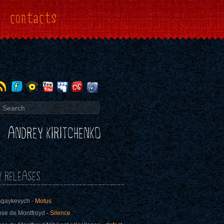
contacts
ANDREY KIRITCHENKO
Y RELEASES
agaykevych -
Motus
se de Montfroyd -
Silence