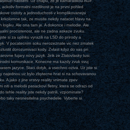
i zaslouzi nadseni. Uz chapu, ze je kamaradkou AGF.
ackoliv formalni rozdilnost je na prvni pohled
vukove cistoty a jednoduchosti v komplikovanejsi
iz krkolomne tak, ze musite nekdy natacet hlavu na
ch logiku. Ale ona tam je. A dokonce i melodie. Ale
ektualni procistenost, ale ne zadna askeze zvuku.
te si za uplnku vyrazili na LSD do prirody a
jazyk. V pocatecnim soku nerozeznate vic nez zmatek
ozlustit dorozumivaci kody. Zvlast kdyz do vas pri
ovne fujary novy jazyk. Jirik ze Zlatovlasky tusi.
rirodni komunikace. Konecne ma kazdy zvuk svuj
sem jazyce. Staci dotyk, a vsechno oziva. Uz jste si
by najednou uz bylo zbytecne hrat si na schovavanou
u. A jako z jine vrstvy reality vnimate zpev
 niti a melodii pasackovi fletny, ktera se odrazi od
do tehle reality jste nekdy patrili, vzpominate?
ebo taky nesnesitelna psychedelie. Vyberte si.