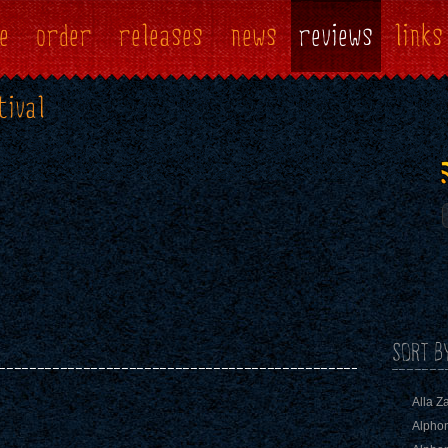
e
order
releases
news
reviews
links
tival
SORT B
Alla Z
Alphon