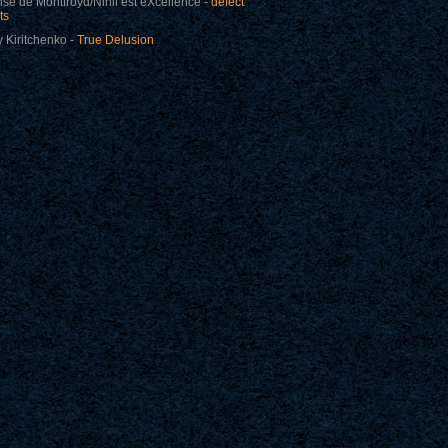
se de Montfroyd/Nihil est eXcellence -
defect
ts
 Kiritchenko -
True Delusion