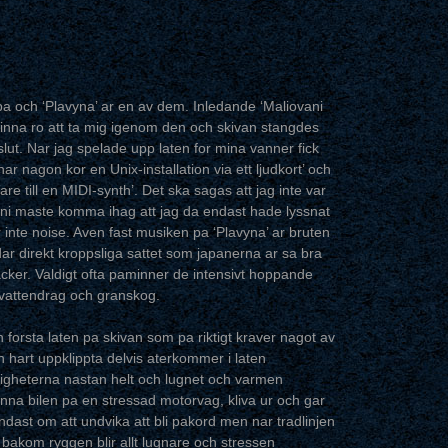
ig pa och ‘Plavyna’ ar en av dem. Inledande ‘Maliovani
 finna ro att ta mig igenom den och skivan stangdes
slut. Nar jag spelade upp laten for mina vanner fick
ar nagon kor en Unix-installation via ett ljudkort’ och
e till en MIDI-synth’. Det ska sagas att jag inte var
 ni maste komma ihag att jag da endast hade lyssnat
 inte noise. Aven fast musiken pa ‘Plavyna’ ar bruten
dar direkt kroppsliga sattet som japanerna ar sa bra
ker. Valdigt ofta paminner de intensivt hoppande
 vattendrag och granskog.
forsta laten pa skivan som pa riktigt kraver nagot av
h hart uppklippta delvis aterkommer i laten
epigheterna nastan helt och lugnet och varmen
anna bilen pa en stressad motorvag, kliva ur och gar
endast om att undvika att bli pakord men nar tradlinjen
 bakom ryggen blir allt lugnare och stressen