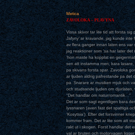
Metica
ZAVOLOKA – PLAVYNA
Vissa skivor tar lite tid att forsta s
Jafyny’ ar kravande, jag kunde inte
av flera ganger innan laten ens var 
jag reaktioner som ‘sa har later det n
‘hon maste ha kopplat en geigermatar
sen att instamma men, kara lasare,
pa skivans forsta spar. Zavoloka gor
ar ljuden aldrig pafrestande pa det 
pa. Snarare ar musiken mjuk och vac
och studsande ljuden om djurlaten,
“Det handlar om naturromantik…”
Det ar som sagt egentligen bara den 
lyssnaren (aven fast det spattiga oc
‘Kosytsia’). Efter det forsvinner kn
kommer fram. Det ar lite som att st
rakt ut i skogen. Forst handlar det 
val ar bruten och motorvagen ligger