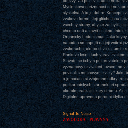
odezvy. Co pozitivni, tahle holka s
Myslenkova spriznenost se nezapre, 
slysitelna. A to je dobre. Koncept z
zvukove forme. Jeji glitche jsou tot
vsechny strany, abyste zachytili jeji
chce to usili a zavrit si okno. Intel
Organicky hedonismus. Jako kdyby js
nahodou se napojili na jeji vnitrni 
zvukoruchu, ale po chvili uz umite r
Rankove lesni duch vpravi zvukem car
Stavate se tichym pozorovatelem p
vyznamovy ekvivalent, ovsem ne v na
povidali s mechovymi kvitky? Jako 
a je nacase si vzajemne odkryt rousk
podkarpatskych starenek pri spradani
okorale praskajici kury stromu. Ale i 
Digitalne upravena prirodni idylka n
Signal To Noise
ZAVOLOKA – PLAVYNA