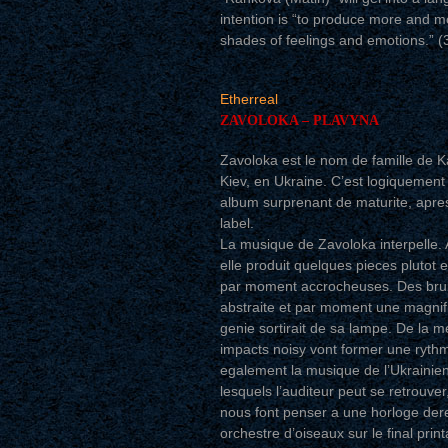
intention is “to produce more and m
shades of feelings and emotions.” (
Etherreal
ZAVOLOKA – PLAVYNA
Zavoloka est le nom de famille de K
Kiev, en Ukraine. C’est logiquement
album surprenant de maturite, apr
label.
La musique de Zavoloka interpelle. 
elle produit quelques pieces plutot
par moment accrocheuses. Des bruits
abstraite et par moment une magnif
genie sortirait de sa lampe. De l
impacts noisy vont former une rythm
egalement la musique de l’Ukrainien
lesquels l’auditeur peut se retrouv
nous font penser a une horloge dere
orchestre d’oiseaux sur le final pri